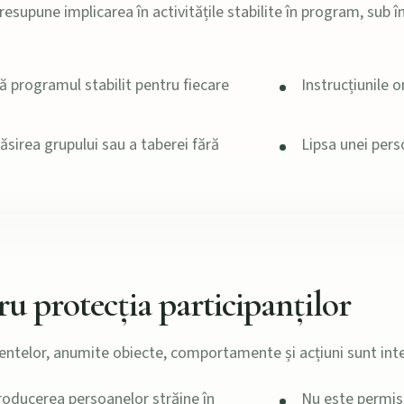
resupune implicarea în activitățile stabilite în program, sub 
tă programul stabilit pentru fiecare
Instrucțiunile o
sirea grupului sau a taberei fără
Lipsa unei pers
u protecția participanților
entelor, anumite obiecte, comportamente și acțiuni sunt inte
roducerea persoanelor străine în
Nu este permisă