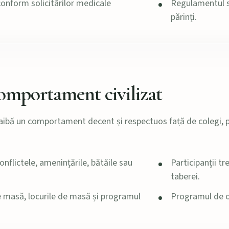
onform solicitărilor medicale
Regulamentul s
părinți.
comportament civilizat
ă aibă un comportament decent și respectuos față de colegi, p
nflictele, amenințările, bătăile sau
Participanții t
taberei.
e masă, locurile de masă și programul
Programul de od