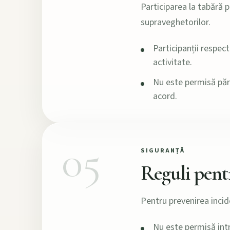
Participarea la tabără p
supraveghetorilor.
Participanții respec
activitate.
Nu este permisă pără
acord.
05
SIGURANȚĂ
Reguli pentr
Pentru prevenirea incid
Nu este permisă int