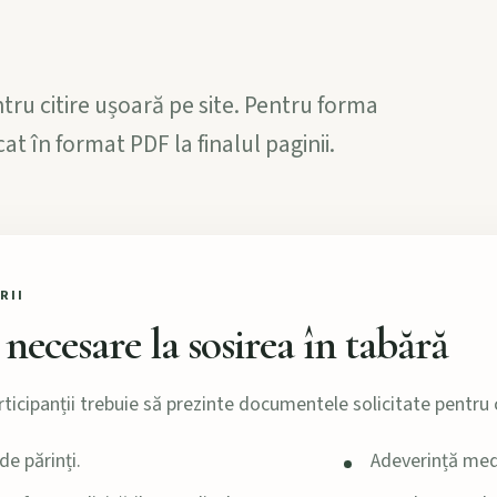
tru citire ușoară pe site. Pentru forma
 în format PDF la finalul paginii.
RII
ecesare la sosirea în tabără
rticipanții trebuie să prezinte documentele solicitate pentru ca
e părinți.
Adeverință med