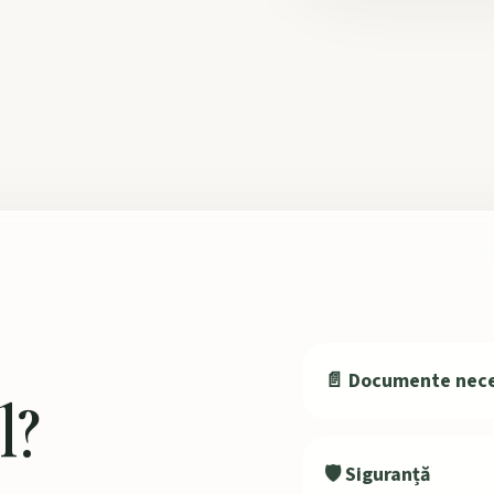
📄 Documente nec
l?
🛡️ Siguranță