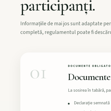
participanți.
Informațiile de mai jos sunt adaptate pen
completă, regulamentul poate fi descărcat
01
DOCUMENTE OBLIGATO
Documente n
La sosirea în tabără, pa
Declarație semnată d