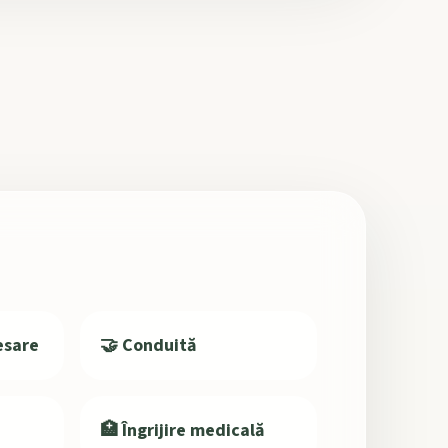
esare
🤝 Conduită
🏥 Îngrijire medicală