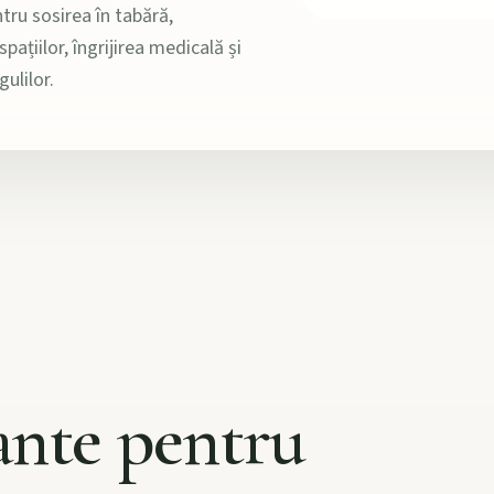
tru sosirea în tabără,
ațiilor, îngrijirea medicală și
gulilor.
ante pentru