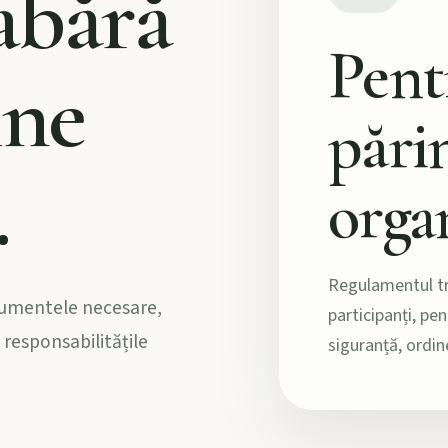
abără
Pentr
ine
părin
.
orga
Regulamentul tr
cumentele necesare,
participanți, pen
 responsabilitățile
siguranță, ordine