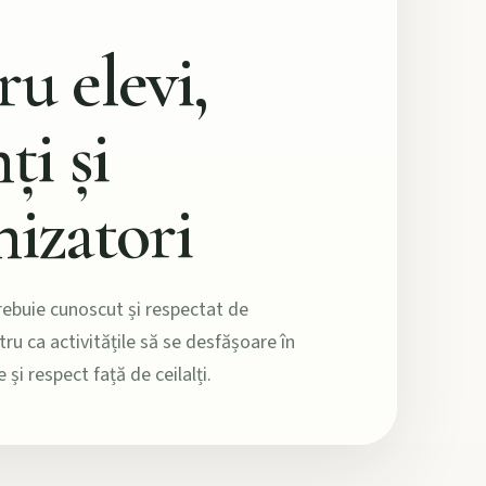
u elevi,
ți și
nizatori
ebuie cunoscut și respectat de
tru ca activitățile să se desfășoare în
 și respect față de ceilalți.