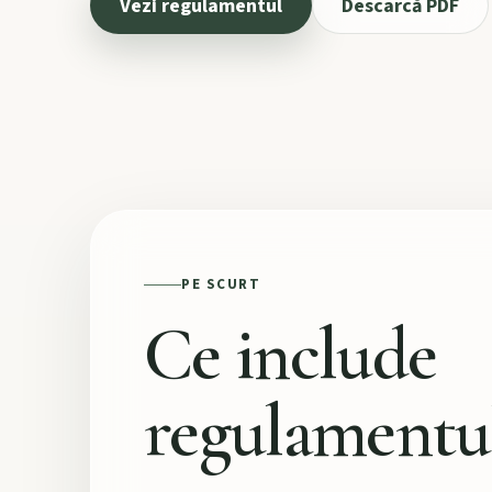
Vezi regulamentul
Descarcă PDF
PE SCURT
Ce include
regulamentu