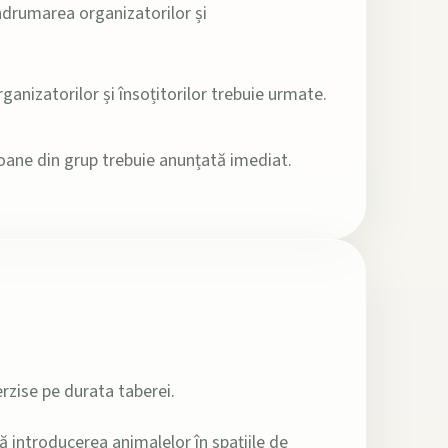
îndrumarea organizatorilor și
rganizatorilor și însoțitorilor trebuie urmate.
oane din grup trebuie anunțată imediat.
rzise pe durata taberei.
 introducerea animalelor în spațiile de