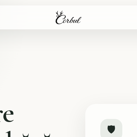
re
🛡️