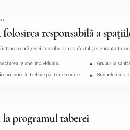
UNE
 folosirea responsabilă a spațiil
ăstrarea curățeniei contribuie la confortul și siguranța tuturo
pectarea igienei individuale.
Grupurile sanita
i împrejurimile trebuie păstrate curate.
Bunurile din dot
a la programul taberei