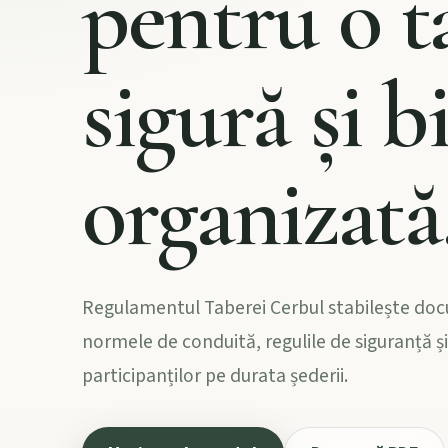
pentru o t
sigură și b
organizată
Regulamentul Taberei Cerbul stabilește do
normele de conduită, regulile de siguranță și
participanților pe durata șederii.