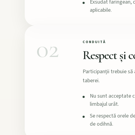
Exsudat faringean, c
aplicabile.
02
CONDUITĂ
Respect și 
Participanții trebuie s
taberei.
Nu sunt acceptate co
limbajul urât.
Se respectă orele d
de odihnă.