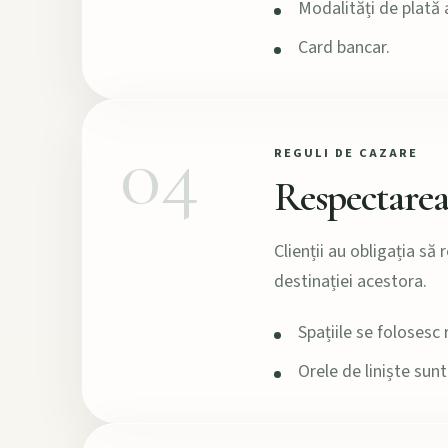
Modalități de plată
Card bancar.
04
REGULI DE CAZARE
Respectarea s
Clienții au obligația să
destinației acestora.
Spațiile se folosesc
Orele de liniște sunt 