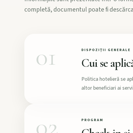
completă, documentul poate fi descărcat 
01
DISPOZIȚII GENERALE
Cui se aplic
Politica hotelieră se ap
altor beneficiari ai ser
02
PROGRAM