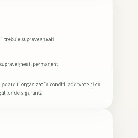
ii trebuie supravegheați
e supravegheați permanent.
 poate fi organizat în condiții adecvate și cu
ulilor de siguranță.