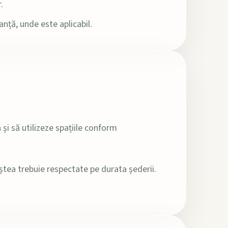
.
nță, unde este aplicabil.
 și să utilizeze spațiile conform
niștea trebuie respectate pe durata șederii.