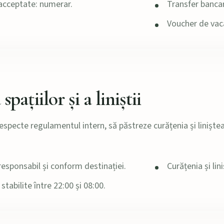
 acceptate: numerar.
Transfer bancar
Voucher de vaca
pațiilor și a liniștii
 respecte regulamentul intern, să păstreze curățenia și liniștea
 responsabil și conform destinației.
Curățenia și li
stabilite între 22:00 și 08:00.