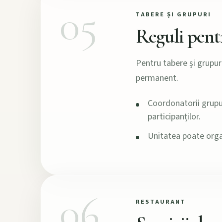
05
TABERE ȘI GRUPURI
Reguli pent
Pentru tabere și grupur
permanent.
Coordonatorii grup
participanților.
Unitatea poate organ
06
RESTAURANT