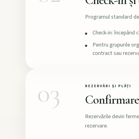
Check-in și
Programul standard de c
Check-in: începând c
Pentru grupurile org
contract sau rezerva
03
REZERVĂRI ȘI PLĂȚI
Confirmarea
Rezervările devin ferme
rezervare.