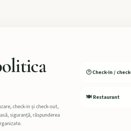
olitica
🕑 Check-in / check
🍽️ Restaurant
zare, check-in și check-out,
 masă, siguranță, răspunderea
organizate.