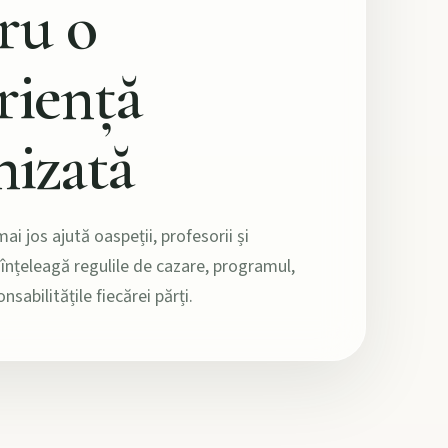
ru o
riență
nizată
ai jos ajută oaspeții, profesorii și
 înțeleagă regulile de cazare, programul,
onsabilitățile fiecărei părți.