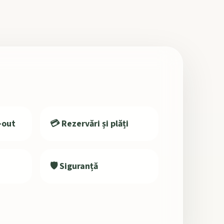
-out
💳 Rezervări și plăți
🛡️ Siguranță