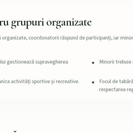
ru grupuri organizate
i organizate, coordonatorii răspund de participanți, iar minor
ului gestionează supravegherea
Minorii trebui
iza activități sportive și recreative.
Focul de tabără
respectarea reg