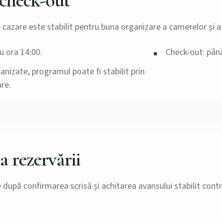
 check-out
azare este stabilit pentru buna organizare a camerelor și a s
u ora 14:00.
Check-out: până
anizate, programul poate fi stabilit prin
re.
 rezervării
 după confirmarea scrisă și achitarea avansului stabilit cont