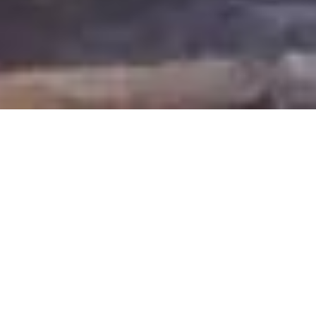
PENTRU GRUPURI ȘCOLARE
De ce aleg școlile Tabăra
Cerbu?
Tot ce este necesar pentru o tabără reușită se află într-o
singură locație, în siguranță, în mijlocul naturii.