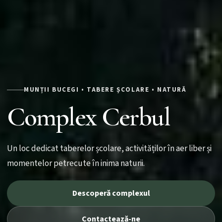
MUNȚII BUCEGI • TABERE ȘCOLARE • NATURĂ
Complex Cerbul
Un loc dedicat taberelor școlare, activităților în aer liber și
momentelor petrecute în inima naturii.
Descoperă complexul
Contactează-ne